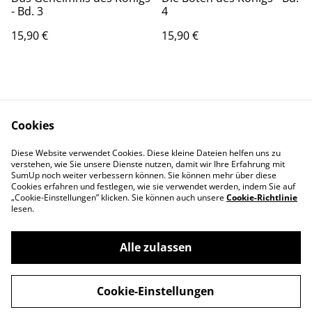
- Bd. 3
4
15,90 €
15,90 €
Cookies
Diese Website verwendet Cookies. Diese kleine Dateien helfen uns zu
Kontaktieren Sie uns
Rechtliche
verstehen, wie Sie unsere Dienste nutzen, damit wir Ihre Erfahrung mit
SumUp noch weiter verbessern können. Sie können mehr über diese
Bestimmungen
Cookies erfahren und festlegen, wie sie verwendet werden, indem Sie auf
Datenschutzbestimm
Cookie-Richtlinie
„Cookie-Einstellungen” klicken. Sie können auch unsere
Cookie-Richtlinie
ungen von SumUp
lesen.
Alle zulassen
©
2026
Hillsong Church Germany Store
Cookie-Einstellungen
powered by