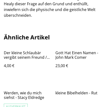
Healy dieser Frage auf den Grund und enthüllt,
inwiefern sich die physische und die geistliche Welt
überschneiden.
Ähnliche Artikel
Der kleine Schlaubär
Gott Hat Einen Namen -
vergibt seinem Freund /
John Mark Comer
Hartman, Bob & Brown,
4,00 €
23,00 €
Steve
Werden, wie du mich
kleine Bibelhelden - Rut
siehst - Stacy Eldredge
AUSVERKAUFT