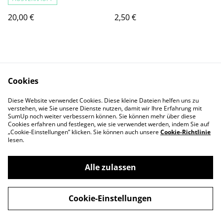
20,00 €
2,50 €
Cookies
Diese Website verwendet Cookies. Diese kleine Dateien helfen uns zu
Kontaktieren Sie uns
Rechtliche
verstehen, wie Sie unsere Dienste nutzen, damit wir Ihre Erfahrung mit
SumUp noch weiter verbessern können. Sie können mehr über diese
Bestimmungen
Cookies erfahren und festlegen, wie sie verwendet werden, indem Sie auf
Datenschutzbestimm
Cookie-Richtlinie
„Cookie-Einstellungen” klicken. Sie können auch unsere
Cookie-Richtlinie
ungen von SumUp
lesen.
Alle zulassen
©
2026
Hillsong Church Germany Store
Cookie-Einstellungen
powered by