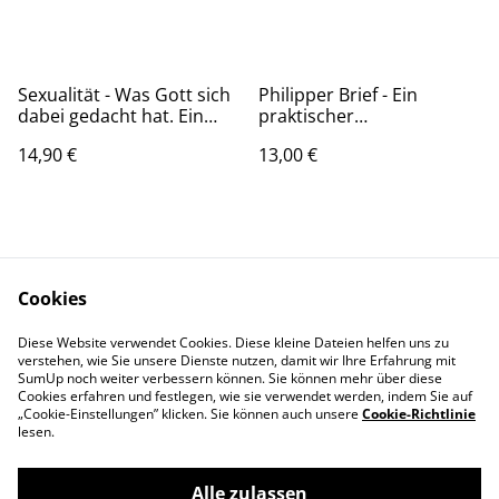
Sexualität - Was Gott sich
Philipper Brief - Ein
dabei gedacht hat. Ein
praktischer
Workbook
Bibelkommentar - Joyce
14,90 €
13,00 €
Meyer
Cookies
Diese Website verwendet Cookies. Diese kleine Dateien helfen uns zu
Kontaktieren Sie uns
Rechtliche
verstehen, wie Sie unsere Dienste nutzen, damit wir Ihre Erfahrung mit
SumUp noch weiter verbessern können. Sie können mehr über diese
Bestimmungen
Cookies erfahren und festlegen, wie sie verwendet werden, indem Sie auf
Datenschutzbestimm
Cookie-Richtlinie
„Cookie-Einstellungen” klicken. Sie können auch unsere
Cookie-Richtlinie
ungen von SumUp
lesen.
Alle zulassen