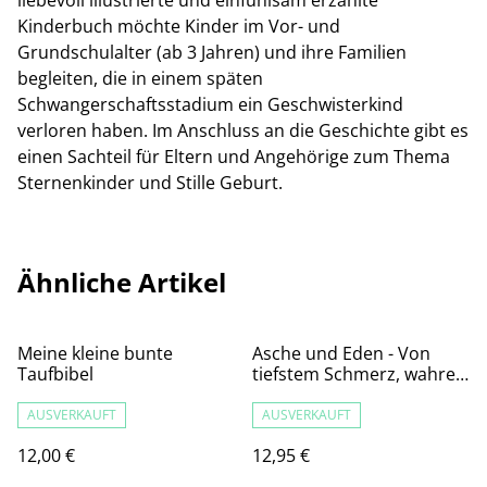
liebevoll illustrierte und einfühlsam erzählte
Kinderbuch möchte Kinder im Vor- und
Grundschulalter (ab 3 Jahren) und ihre Familien
begleiten, die in einem späten
Schwangerschaftsstadium ein Geschwisterkind
verloren haben. Im Anschluss an die Geschichte gibt es
einen Sachteil für Eltern und Angehörige zum Thema
Sternenkinder und Stille Geburt.
Ähnliche Artikel
Meine kleine bunte
Asche und Eden - Von
Taufbibel
tiefstem Schmerz, wahrer
Schönheit und einer
Begegnung, die alles
AUSVERKAUFT
AUSVERKAUFT
verändert.
12,00 €
12,95 €