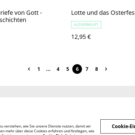
riefe von Gott -
Lotte und das Osterfes
schichten
AUSVERKAUFT
12,95 €
1
...
4
5
6
7
8
Sie uns
Rechtliche
Datenschutzbestimm
Cookie-R
Bestimmungen
ungen von SumUp
Cookie-Ei
zu verstehen, wie Sie unsere Dienste nutzen, damit wir
en mehr über diese Cookies erfahren und festlegen, wie