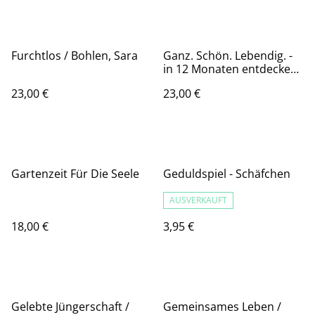
Furchtlos / Bohlen, Sara
Ganz. Schön. Lebendig. -
in 12 Monaten entdecken
was Gott für die bereithält
23,00 €
23,00 €
/ Stennie
Gartenzeit Für Die Seele
Geduldspiel - Schäfchen
AUSVERKAUFT
18,00 €
3,95 €
Gelebte Jüngerschaft /
Gemeinsames Leben /