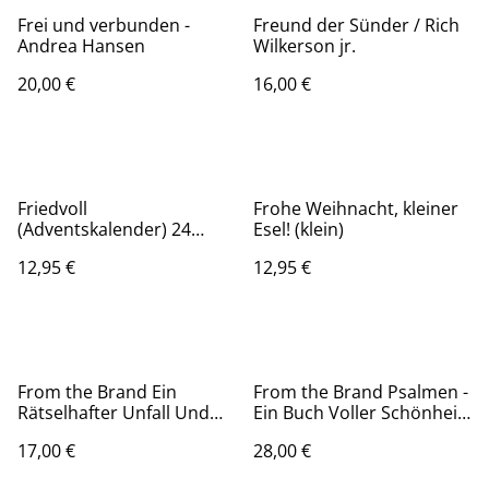
Frei und verbunden -
Freund der Sünder / Rich
Andrea Hansen
Wilkerson jr.
20,00 €
16,00 €
Friedvoll
Frohe Weihnacht, kleiner
(Adventskalender) 24
Esel! (klein)
Wege, um im Advent zur
12,95 €
12,95 €
Ruhe zu kommen -
Stennie
From the Brand Ein
From the Brand Psalmen -
Rätselhafter Unfall Und
Ein Buch Voller Schönheit,
Die Suche Nach Respekt
Weisheit Und Hoffnung
17,00 €
28,00 €