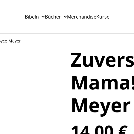
Bibeln
Bücher
Merchandise
Kurse
oyce Meyer
Zuvers
Mama! 
Meyer
14,00 €