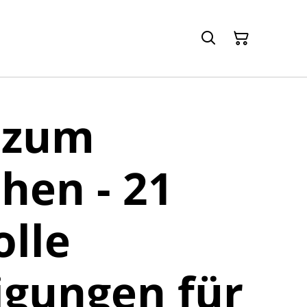
 zum
hen - 21
olle
igungen für