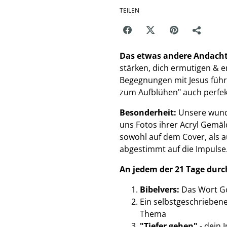
TEILEN
Das etwas andere Andach
stärken, dich ermutigen & er
Begegnungen mit Jesus führ
zum Aufblühen" auch perfekt
Besonderheit:
Unsere wunde
uns Fotos ihrer Acryl Gemäl
sowohl auf dem Cover, als 
abgestimmt auf die Impulse
An jedem der 21 Tage durc
Bibelvers:
Das Wort Go
Ein selbstgeschrieben
Thema
"Tiefer gehen"
- dein 