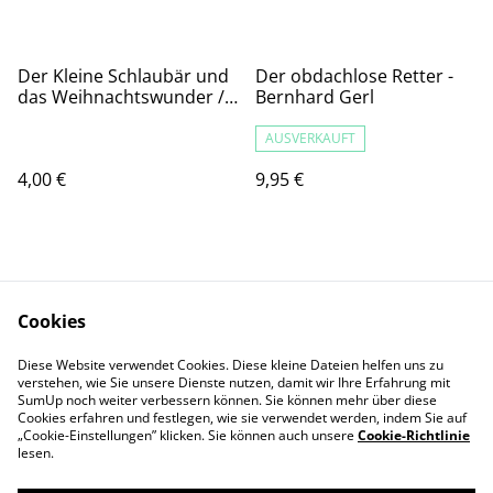
Der Kleine Schlaubär und
Der obdachlose Retter -
das Weihnachtswunder /
Bernhard Gerl
Bob Hartman
AUSVERKAUFT
4,00 €
9,95 €
Cookies
Diese Website verwendet Cookies. Diese kleine Dateien helfen uns zu
Kontaktieren Sie uns
Rechtliche
verstehen, wie Sie unsere Dienste nutzen, damit wir Ihre Erfahrung mit
SumUp noch weiter verbessern können. Sie können mehr über diese
Bestimmungen
Cookies erfahren und festlegen, wie sie verwendet werden, indem Sie auf
Datenschutzbestimm
Cookie-Richtlinie
„Cookie-Einstellungen” klicken. Sie können auch unsere
Cookie-Richtlinie
ungen von SumUp
lesen.