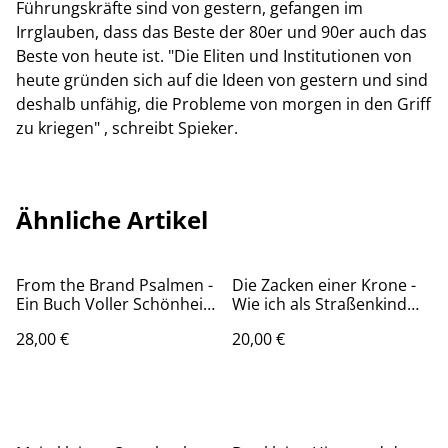
Führungskräfte sind von gestern, gefangen im
Irrglauben, dass das Beste der 80er und 90er auch das
Beste von heute ist. "Die Eliten und Institutionen von
heute gründen sich auf die Ideen von gestern und sind
deshalb unfähig, die Probleme von morgen in den Griff
zu kriegen" , schreibt Spieker.
Ähnliche Artikel
From the Brand Psalmen -
Die Zacken einer Krone -
Ein Buch Voller Schönheit,
Wie ich als Straßenkind
Weisheit Und Hoffnung
aus Kasachstan meinen
28,00 €
20,00 €
Wert bei Gott fand/
Natalie Schröder