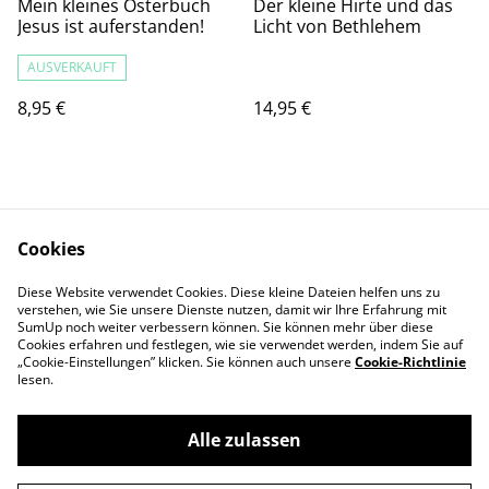
Mein kleines Osterbuch
Der kleine Hirte und das
Jesus ist auferstanden!
Licht von Bethlehem
AUSVERKAUFT
8,95 €
14,95 €
Cookies
Diese Website verwendet Cookies. Diese kleine Dateien helfen uns zu
Kontaktieren Sie uns
Rechtliche
verstehen, wie Sie unsere Dienste nutzen, damit wir Ihre Erfahrung mit
SumUp noch weiter verbessern können. Sie können mehr über diese
Bestimmungen
Cookies erfahren und festlegen, wie sie verwendet werden, indem Sie auf
Datenschutzbestimm
Cookie-Richtlinie
„Cookie-Einstellungen” klicken. Sie können auch unsere
Cookie-Richtlinie
ungen von SumUp
lesen.
Alle zulassen
©
2026
Hillsong Church Germany Store