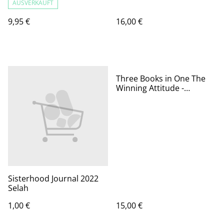
Tragegriff
AUSVERKAUFT
9,95 €
16,00 €
Three Books in One The
Winning Attitude -
Developing the Leaders
Around You - Becoming a
Person of Influence / John
Maxwell
Sisterhood Journal 2022
Selah
1,00 €
15,00 €