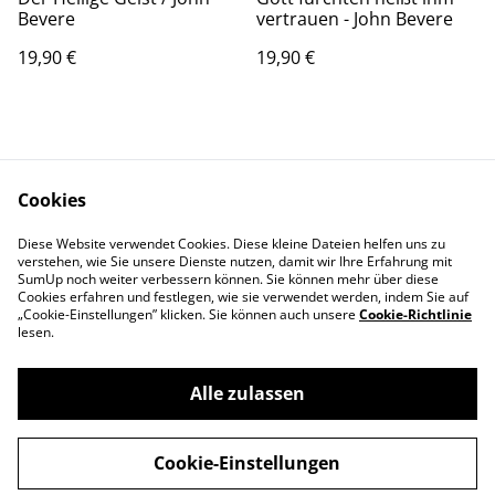
Bevere
vertrauen - John Bevere
19,90 €
19,90 €
Cookies
Diese Website verwendet Cookies. Diese kleine Dateien helfen uns zu
Kontaktieren Sie uns
Rechtliche
verstehen, wie Sie unsere Dienste nutzen, damit wir Ihre Erfahrung mit
SumUp noch weiter verbessern können. Sie können mehr über diese
Bestimmungen
Cookies erfahren und festlegen, wie sie verwendet werden, indem Sie auf
Datenschutzbestimm
Cookie-Richtlinie
„Cookie-Einstellungen” klicken. Sie können auch unsere
Cookie-Richtlinie
ungen von SumUp
lesen.
Alle zulassen
©
2026
Hillsong Church Germany Store
Cookie-Einstellungen
powered by