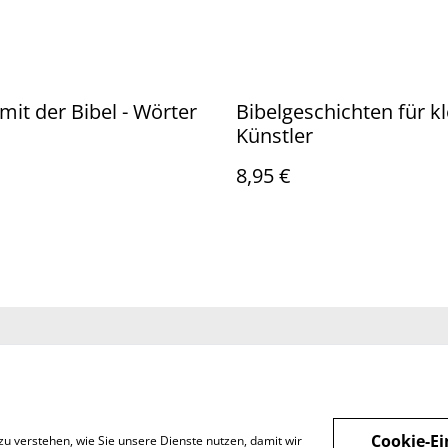
mit der Bibel - Wörter
Bibelgeschichten für k
Künstler
8,95 €
Sie uns
Rechtliche
Datenschutzbestimm
Cookie-R
Bestimmungen
ungen von SumUp
Cookie-Ei
zu verstehen, wie Sie unsere Dienste nutzen, damit wir