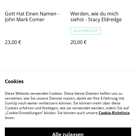
Gott Hat Einen Namen -
Werden, wie du mich
John Mark Comer
siehst - Stacy Eldredge
AUSVERKAUFT
23,00 €
20,00 €
Cookies
Diese Website verwendet Cookies. Diese kleine Dateien helfen uns zu
Kontaktieren Sie uns
Rechtliche
verstehen, wie Sie unsere Dienste nutzen, damit wir Ihre Erfahrung mit
SumUp noch weiter verbessern können. Sie können mehr über diese
Bestimmungen
Cookies erfahren und festlegen, wie sie verwendet werden, indem Sie auf
Datenschutzbestimm
Cookie-Richtlinie
„Cookie-Einstellungen” klicken. Sie können auch unsere
Cookie-Richtlinie
ungen von SumUp
lesen.
Alle zulassen