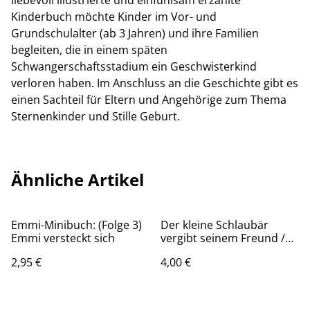
liebevoll illustrierte und einfühlsam erzählte
Kinderbuch möchte Kinder im Vor- und
Grundschulalter (ab 3 Jahren) und ihre Familien
begleiten, die in einem späten
Schwangerschaftsstadium ein Geschwisterkind
verloren haben. Im Anschluss an die Geschichte gibt es
einen Sachteil für Eltern und Angehörige zum Thema
Sternenkinder und Stille Geburt.
Ähnliche Artikel
Emmi-Minibuch: (Folge 3)
Der kleine Schlaubär
Emmi versteckt sich
vergibt seinem Freund /
Hartman, Bob & Brown,
2,95 €
4,00 €
Steve