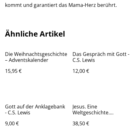
kommt und garantiert das Mama-Herz berührt.
Ähnliche Artikel
Die Weihnachtsgeschichte
Das Gespräch mit Gott -
– Adventskalender
C.S. Lewis
15,95 €
12,00 €
Gott auf der Anklagebank
Jesus. Eine
- C.S. Lewis
Weltgeschichte.
(gebunden) / Markus
9,00 €
38,50 €
Spieker