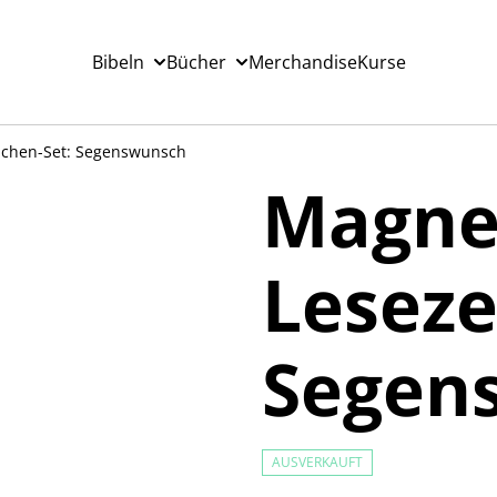
Bibeln
Bücher
Merchandise
Kurse
ichen-Set: Segenswunsch
Magne
Leseze
Segen
AUSVERKAUFT