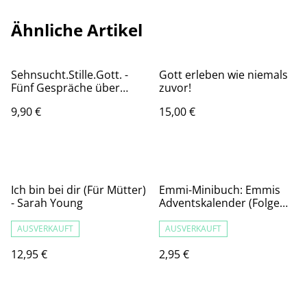
Ähnliche Artikel
Sehnsucht.Stille.Gott. -
Gott erleben wie niemals
Fünf Gespräche über
zuvor!
Fasten, Gebet - und die
9,90 €
15,00 €
Hoffnung auf Erweckung
Ich bin bei dir (Für Mütter)
Emmi-Minibuch: Emmis
- Sarah Young
Adventskalender (Folge
11)
AUSVERKAUFT
AUSVERKAUFT
12,95 €
2,95 €