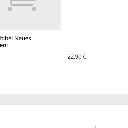
bibel Neues
ent
22,90 €
Sie uns
Rechtliche
Datenschutzbestimm
Cookie-R
Bestimmungen
ungen von SumUp