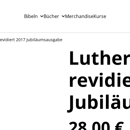
Bibeln
Bücher
Merchandise
Kurse
 revidiert 2017 Jubiläumsausgabe
Luther
revidi
Jubil
28,00 €