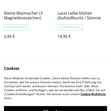
Kleine Mutmacher (3
Lasst Liebe blühen
Magnetlesezeichen)
(Aufstellbuch) / Stennie
AUSVERKAUFT
AUSVERKAUFT
5,95 €
14,95 €
Cookies
Diese Website verwendet Cookies. Diese kleine Dateien helfen uns zu
Kontaktieren Sie uns
Rechtliche
verstehen, wie Sie unsere Dienste nutzen, damit wir Ihre Erfahrung mit
SumUp noch weiter verbessern können. Sie können mehr über diese
Bestimmungen
Cookies erfahren und festlegen, wie sie verwendet werden, indem Sie auf
Datenschutzbestimm
Cookie-Richtlinie
„Cookie-Einstellungen” klicken. Sie können auch unsere
Cookie-Richtlinie
ungen von SumUp
lesen.