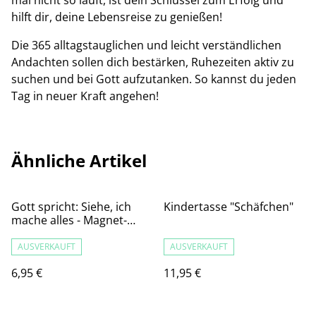
mal nicht so läuft, ist dein Schlüssel zum Erfolg und
hilft dir, deine Lebensreise zu genießen!
Die 365 alltagstauglichen und leicht verständlichen
Andachten sollen dich bestärken, Ruhezeiten aktiv zu
suchen und bei Gott aufzutanken. So kannst du jeden
Tag in neuer Kraft angehen!
Ähnliche Artikel
Gott spricht: Siehe, ich
Kindertasse "Schäfchen"
mache alles - Magnet-
Lesezeichen-Set (3
Lesezeichen)
AUSVERKAUFT
AUSVERKAUFT
6,95 €
11,95 €