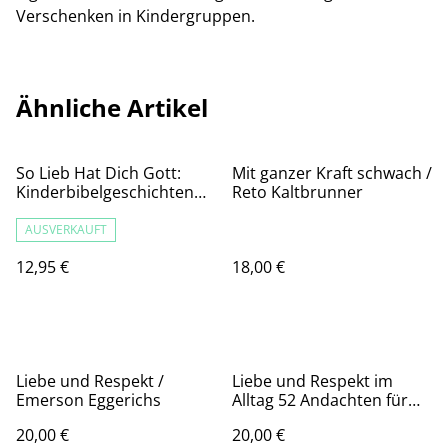
Verschenken in Kindergruppen.
Ähnliche Artikel
So Lieb Hat Dich Gott:
Mit ganzer Kraft schwach /
Kinderbibelgeschichten
Reto Kaltbrunner
Board Book
AUSVERKAUFT
12,95 €
18,00 €
Liebe und Respekt /
Liebe und Respekt im
Emerson Eggerichs
Alltag 52 Andachten für
eine gelingende
20,00 €
20,00 €
Partnerschaft / Emerson