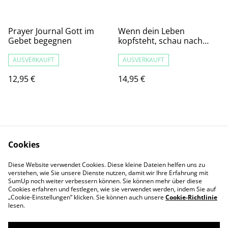
Prayer Journal Gott im
Wenn dein Leben
Gebet begegnen
kopfsteht, schau nach
oben - Priska O´Leary
AUSVERKAUFT
AUSVERKAUFT
12,95 €
14,95 €
Cookies
Diese Website verwendet Cookies. Diese kleine Dateien helfen uns zu
Kontaktieren Sie uns
Rechtliche
verstehen, wie Sie unsere Dienste nutzen, damit wir Ihre Erfahrung mit
SumUp noch weiter verbessern können. Sie können mehr über diese
Bestimmungen
Cookies erfahren und festlegen, wie sie verwendet werden, indem Sie auf
Datenschutzbestimm
Cookie-Richtlinie
„Cookie-Einstellungen” klicken. Sie können auch unsere
Cookie-Richtlinie
ungen von SumUp
lesen.