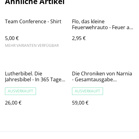
Ähnliche Artikel
Team Conference - Shirt
Flo, das kleine
Feuerwehrauto - Feuer am
Geburtstag - Minibuch
5,00 €
2,95 €
MEHR VARIANTEN VERFÜGBAR
Lutherbibel. Die
Die Chroniken von Narnia
Jahresbibel - In 365 Tagen
- Gesamtausgabe
durch die Lutherbibel
Taschenbuch / C.S. Lewis
AUSVERKAUFT
AUSVERKAUFT
26,00 €
59,00 €