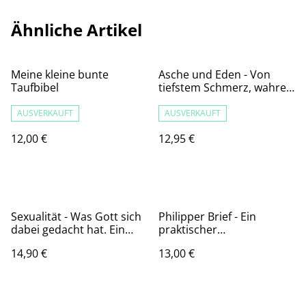
Ähnliche Artikel
Meine kleine bunte
Asche und Eden - Von
Taufbibel
tiefstem Schmerz, wahrer
Schönheit und einer
Begegnung, die alles
AUSVERKAUFT
AUSVERKAUFT
verändert.
12,00 €
12,95 €
Sexualität - Was Gott sich
Philipper Brief - Ein
dabei gedacht hat. Ein
praktischer
Workbook
Bibelkommentar - Joyce
14,90 €
13,00 €
Meyer