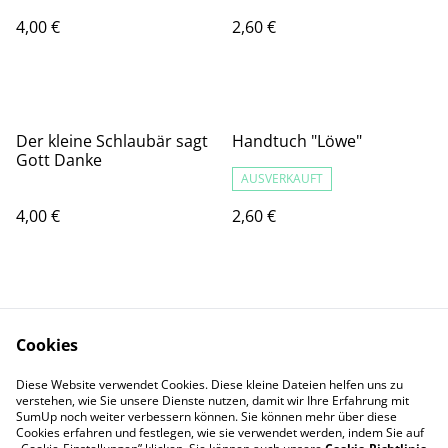
4,00 €
2,60 €
Der kleine Schlaubär sagt
Handtuch "Löwe"
Gott Danke
AUSVERKAUFT
4,00 €
2,60 €
Cookies
Diese Website verwendet Cookies. Diese kleine Dateien helfen uns zu
Kontaktieren Sie uns
Rechtliche
verstehen, wie Sie unsere Dienste nutzen, damit wir Ihre Erfahrung mit
SumUp noch weiter verbessern können. Sie können mehr über diese
Bestimmungen
Cookies erfahren und festlegen, wie sie verwendet werden, indem Sie auf
Datenschutzbestimm
Cookie-Richtlinie