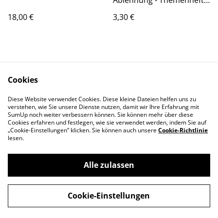
Ablehnung - Themenheft /
Joyce Meyer
18,00 €
3,30 €
Cookies
Diese Website verwendet Cookies. Diese kleine Dateien helfen uns zu
Kontaktieren Sie uns
Rechtliche
verstehen, wie Sie unsere Dienste nutzen, damit wir Ihre Erfahrung mit
SumUp noch weiter verbessern können. Sie können mehr über diese
Bestimmungen
Cookies erfahren und festlegen, wie sie verwendet werden, indem Sie auf
Datenschutzbestimm
Cookie-Richtlinie
„Cookie-Einstellungen” klicken. Sie können auch unsere
Cookie-Richtlinie
ungen von SumUp
lesen.
Alle zulassen
©
2026
Hillsong Church Germany Store
Cookie-Einstellungen
powered by