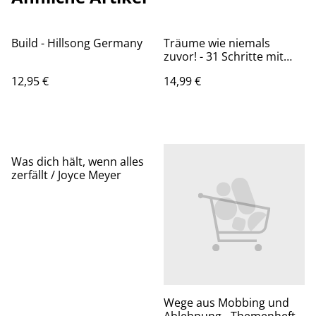
Build - Hillsong Germany
Träume wie niemals
zuvor! - 31 Schritte mit
Josef zu Gottes Traum /
12,95 €
14,99 €
Leo / Susanna Bigger
Was dich hält, wenn alles
zerfällt / Joyce Meyer
Wege aus Mobbing und