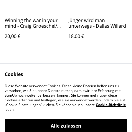
Winning the war in your
Jünger wird man
mind - Craig Groeschel/
unterwegs - Dallas Willard
Englische Ausgabe
20,00 €
18,00 €
Cookies
Diese Website verwendet Cookies. Diese kleine Dateien helfen uns zu
Kontaktieren Sie uns
Rechtliche
verstehen, wie Sie unsere Dienste nutzen, damit wir Ihre Erfahrung mit
SumUp noch weiter verbessern können. Sie können mehr über diese
Bestimmungen
Cookies erfahren und festlegen, wie sie verwendet werden, indem Sie auf
Datenschutzbestimm
Cookie-Richtlinie
„Cookie-Einstellungen” klicken. Sie können auch unsere
Cookie-Richtlinie
ungen von SumUp
lesen.
Alle zulassen