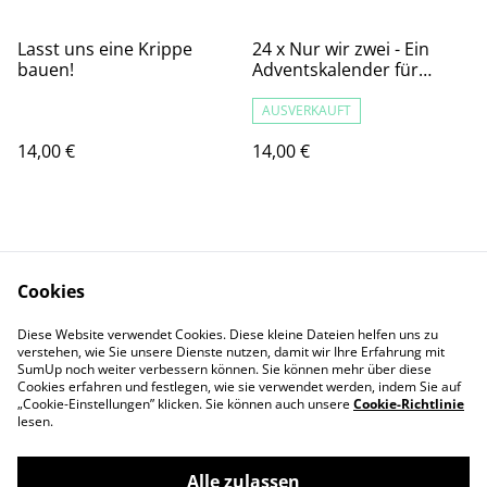
Lasst uns eine Krippe
24 x Nur wir zwei - Ein
bauen!
Adventskalender für
Paare
AUSVERKAUFT
14,00 €
14,00 €
Cookies
Diese Website verwendet Cookies. Diese kleine Dateien helfen uns zu
Kontaktieren Sie uns
Rechtliche
verstehen, wie Sie unsere Dienste nutzen, damit wir Ihre Erfahrung mit
SumUp noch weiter verbessern können. Sie können mehr über diese
Bestimmungen
Cookies erfahren und festlegen, wie sie verwendet werden, indem Sie auf
Datenschutzbestimm
Cookie-Richtlinie
„Cookie-Einstellungen” klicken. Sie können auch unsere
Cookie-Richtlinie
ungen von SumUp
lesen.
Alle zulassen