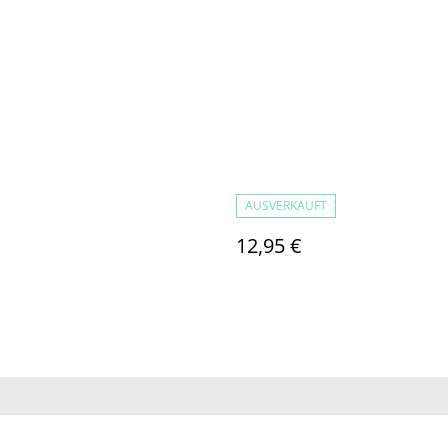
AUSVERKAUFT
12,95 €
Sie uns
Rechtliche
Datenschutzbestimm
Cookie-R