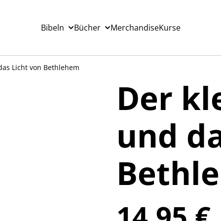
Bibeln
Bücher
Merchandise
Kurse
 das Licht von Bethlehem
Der kl
und da
Bethl
14,95 €