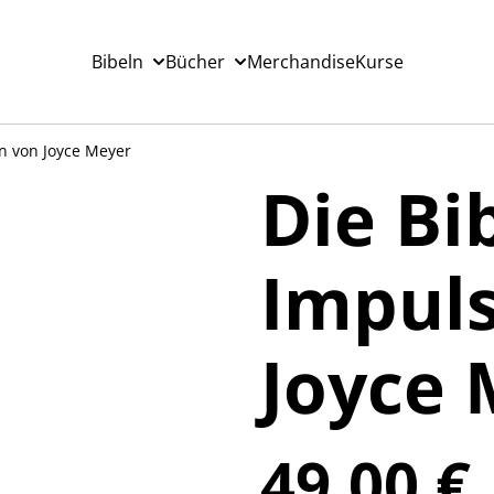
Bibeln
Bücher
Merchandise
Kurse
en von Joyce Meyer
Die Bi
Impul
Joyce 
49,00 €