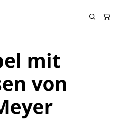
bel mit
sen von
Meyer