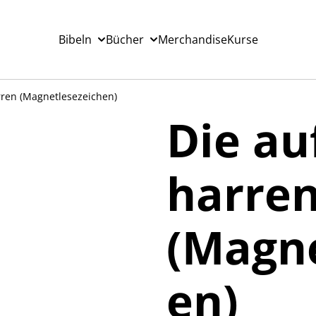
Bibeln
Bücher
Merchandise
Kurse
rren (Magnetlesezeichen)
Die au
harre
(Magne
en)