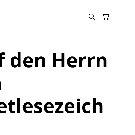
f den Herrn
n
tlesezeich