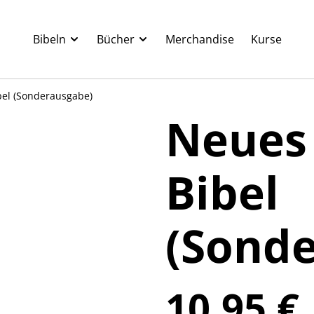
Bibeln
Bücher
Merchandise
Kurse
bel (Sonderausgabe)
Neues 
Bibel
(Sond
10,95 €