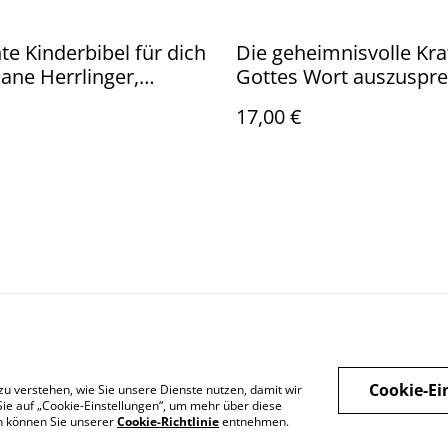
te Kinderbibel für dich
Die geheimnisvolle Kra
iane Herrlinger,
Gottes Wort auszuspre
s Weber
Joyce Meyer
17,00 €
 uns
Rechtliche
Datenschutzbestimm
Cook
Bestimmungen
ungen von SumUp
Cookie-Ei
zu verstehen, wie Sie unsere Dienste nutzen, damit wir
ie auf „Cookie-Einstellungen“, um mehr über diese
en können Sie unserer
Cookie-Richtlinie
entnehmen.