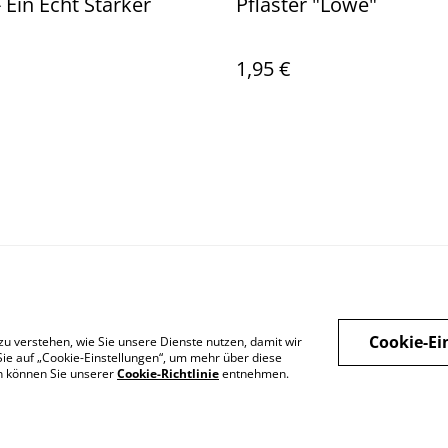
- Ein Echt Starker
Pflaster "Löwe"
1,95 €
 uns
Rechtliche
Datenschutzbestimm
Cook
Bestimmungen
ungen von SumUp
Cookie-Ei
zu verstehen, wie Sie unsere Dienste nutzen, damit wir
ie auf „Cookie-Einstellungen“, um mehr über diese
en können Sie unserer
Cookie-Richtlinie
entnehmen.