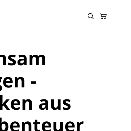
nsam
en -
ken aus
benteuer