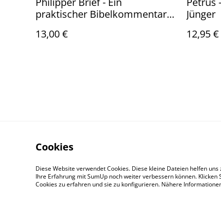
Philipper Brief - Ein
Petrus 
praktischer Bibelkommentar -
Jünger
Joyce Meyer
13,00 €
12,95 €
Cookies
Kontaktieren Sie
Diese Website verwendet Cookies. Diese kleine Dateien helfen uns 
Ihre Erfahrung mit SumUp noch weiter verbessern können. Klicken S
Cookies zu erfahren und sie zu konfigurieren. Nähere Information
© 2026
Hillsong Church Germany Store